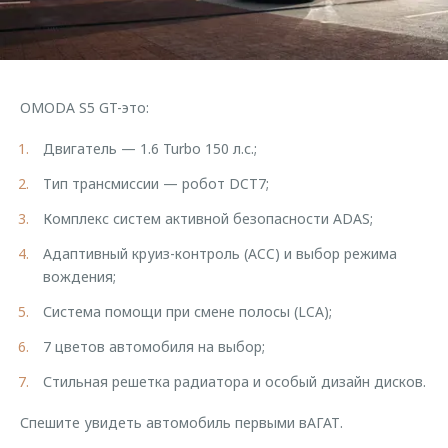
Страхование
Дополнительная техническая поддержка
Обратная связь
Кредитный калькулятор
Руководства по эксплуатации
Клиентская поддержка
Аксессуары
OMODA S5 GT-это:
O&J Автоклуб
Одежда и сувениры
Двигатель — 1.6 Turbo 150 л.с.;
Оригинальные аксессуары
Клуб владельцев OMODA
Тип трансмиссии — робот DCT7;
Запчасти
Приложение O&J
Комплекс систем активной безопасности ADAS;
Трейд-ин
Аксессуары
Адаптивный круиз-контроль (ACC) и выбор режима
Калькулятор трейд-ин
Одежда и сувениры
вождения;
Оригинальные аксессуары
Система помощи при смене полосы (LCA);
Запчасти
7 цветов автомобиля на выбор;
Стильная решетка радиатора и особый дизайн дисков.
Спешите увидеть автомобиль первыми вАГАТ.