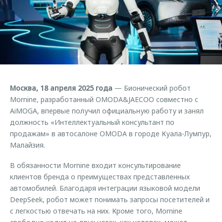
Страхование
Дополнительная техническая поддержка
Обратная связь
Кредитный калькулятор
Руководства по эксплуатации
Клиентская поддержка
Аксессуары
O&J Автоклуб
Одежда и сувениры
Оригинальные аксессуары
Клуб владельцев OMODA
Москва, 18 апреля 2025 года
— Бионический робот
Запчасти
Приложение O&J
Mornine, разработанный OMODA&JAECOO совместно с
AiMOGA, впервые получил официальную работу и занял
Трейд-ин
Аксессуары
должность «Интеллектуальный консультант по
Калькулятор трейд-ин
Одежда и сувениры
продажам» в автосалоне OMODA в городе Куала-Лумпур,
Малайзия.
Оригинальные аксессуары
Запчасти
В обязанности Mornine входит консультирование
клиентов бренда о преимуществах представленных
автомобилей. Благодаря интеграции языковой модели
DeepSeek, робот может понимать запросы посетителей и
с легкостью отвечать на них. Кроме того, Mornine