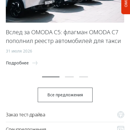
Вслед за OMODA C5: флагман OMODA C7
С
пополнил реестр автомобилей для такси
п
а
31 июля 2026
5 
Подробнее
По
Все предложения
Заказ тест-драйва
Спецпредложения