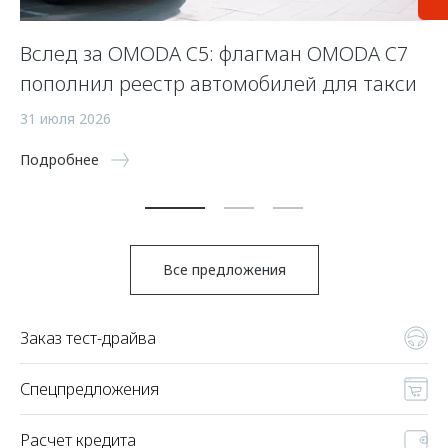
Вслед за OMODA C5: флагман OMODA C7
С
пополнил реестр автомобилей для такси
п
а
31 июля 2026
5 
Подробнее
По
Все предложения
Заказ тест-драйва
Спецпредложения
Расчет кредита