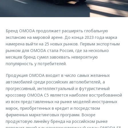
Страхование
Дополнительная техническая поддержка
Обратная связь
Кредитный калькулятор
Руководства по эксплуатации
Клиентская поддержка
Аксессуары
Бренд OMODA продолжает расширять глобальную
O&J Автоклуб
Одежда и сувениры
экспансию на мировой арене. До конца 2023 года марка
Оригинальные аксессуары
Клуб владельцев OMODA
намерена выйти на 25 новых рынков. Первым экспортным
рынком для OMODA стала Россия, где за несколько
Запчасти
Приложение O&J
месяцев бренд сумел завоевать невероятную
популярность у потребителей.
Трейд-ин
Аксессуары
Калькулятор трейд-ин
Одежда и сувениры
Продукция OMODA входит в число самых желанных
автомобилей среди российских автолюбителей, а
Оригинальные аксессуары
прогрессивный, интеллектуальный и футуристичный
Запчасти
кроссовер OMODA C5 является наиболее востребованной
из всех представленных на рынке моделей иностранных
марок, приобретенных в кредит и посредством
фирменных маркетинговых программ. Вскоре
продуктовую линейку бренда на российском рынке
пополнит яркий и высокотехнологичный седан OMODA S5,