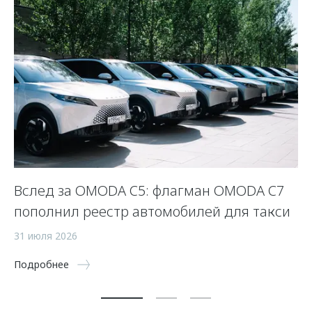
Вслед за OMODA C5: флагман OMODA C7
С
пополнил реестр автомобилей для такси
п
а
31 июля 2026
5 
Подробнее
По