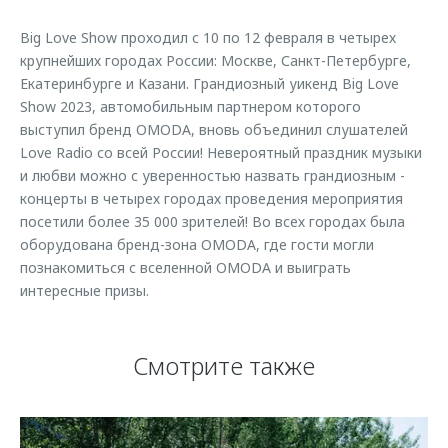
Страхование
Дополнительная техническая поддержка
Обратная связь
Big Love Show проходил с 10 по 12 февраля в четырех
Кредитный калькулятор
Руководства по эксплуатации
крупнейших городах России: Москве, Санкт-Петербурге,
Клиентская поддержка
Екатеринбурге и Казани. Грандиозный уикенд Big Love
Аксессуары
Show 2023, автомобильным партнером которого
O&J Автоклуб
Одежда и сувениры
выступил бренд OMODA, вновь объединил слушателей
Love Radio со всей России! Невероятный праздник музыки
Оригинальные аксессуары
Клуб владельцев OMODA
и любви можно с уверенностью назвать грандиозным -
Запчасти
Приложение O&J
концерты в четырех городах проведения мероприятия
посетили более 35 000 зрителей! Во всех городах была
Трейд-ин
Аксессуары
оборудована бренд-зона OMODA, где гости могли
Калькулятор трейд-ин
Одежда и сувениры
познакомиться с вселенной OMODA и выиграть
интересные призы.
Оригинальные аксессуары
Запчасти
Смотрите также