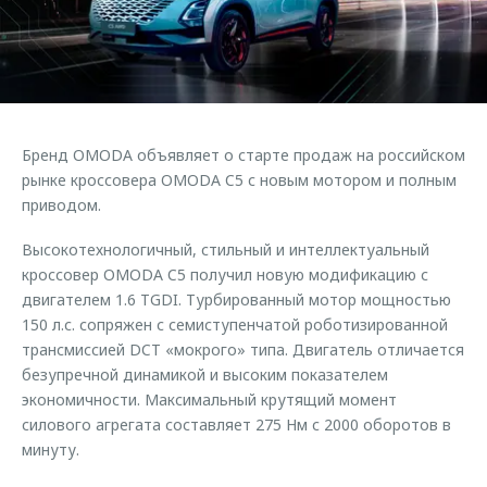
Страхование
Дополнительная техническая поддержка
Обратная связь
Кредитный калькулятор
Руководства по эксплуатации
Клиентская поддержка
Аксессуары
O&J Автоклуб
Одежда и сувениры
Бренд OMODA объявляет о старте продаж на российском
Оригинальные аксессуары
Клуб владельцев OMODA
рынке кроссовера OMODA C5 с новым мотором и полным
Запчасти
Приложение O&J
приводом.
Трейд-ин
Аксессуары
Высокотехнологичный, стильный и интеллектуальный
кроссовер OMODA C5 получил новую модификацию с
Калькулятор трейд-ин
Одежда и сувениры
двигателем 1.6 TGDI. Турбированный мотор мощностью
Оригинальные аксессуары
150 л.с. сопряжен с семиступенчатой роботизированной
трансмиссией DCT «мокрого» типа. Двигатель отличается
Запчасти
безупречной динамикой и высоким показателем
экономичности. Максимальный крутящий момент
силового агрегата составляет 275 Нм с 2000 оборотов в
минуту.