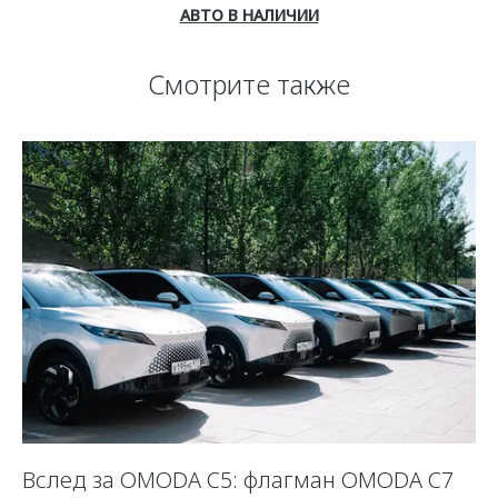
АВТО В НАЛИЧИИ
Смотрите также
Вслед за OMODA C5: флагман OMODA C7
С