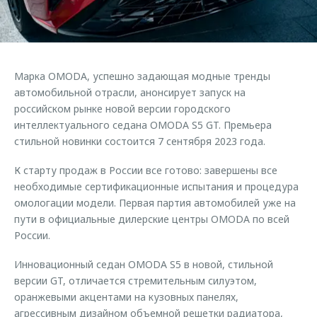
Страхование
Дополнительная техническая поддержка
Обратная связь
Кредитный калькулятор
Руководства по эксплуатации
Клиентская поддержка
Аксессуары
Марка OMODA, успешно задающая модные тренды
O&J Автоклуб
Одежда и сувениры
автомобильной отрасли, анонсирует запуск на
Оригинальные аксессуары
Клуб владельцев OMODA
российском рынке новой версии городского
интеллектуального седана OMODA S5 GT. Премьера
Запчасти
Приложение O&J
стильной новинки состоится 7 сентября 2023 года.
Трейд-ин
Аксессуары
К старту продаж в России все готово: завершены все
Калькулятор трейд-ин
Одежда и сувениры
необходимые сертификационные испытания и процедура
омологации модели. Первая партия автомобилей уже на
Оригинальные аксессуары
пути в официальные дилерские центры OMODA по всей
Запчасти
России.
Инновационный седан OMODA S5 в новой, стильной
версии GT, отличается стремительным силуэтом,
оранжевыми акцентами на кузовных панелях,
агрессивным дизайном объемной решетки радиатора,