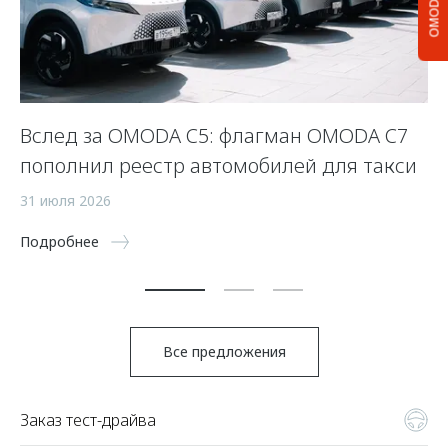
OMODA C5
Вслед за OMODA C5: флагман OMODA C7
С
пополнил реестр автомобилей для такси
п
а
31 июля 2026
5 
Подробнее
По
Все предложения
Заказ тест-драйва