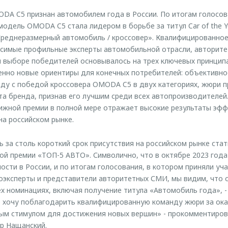
DA C5 признан автомобилем года в России. По итогам голосо
одель OMODA C5 стала лидером в борьбе за титул Car of the Y
реднеразмерный автомобиль / кроссовер». Квалифицированное
исимые профильные эксперты автомобильной отрасли, авторит
и выборе победителей основывалось на трех ключевых принцип
нно новые ориентиры для конечных потребителей: объективнос
ду с победой кроссовера OMODA C5 в двух категориях, жюри 
а бренда, признав его лучшим среди всех автопроизводителей.
ижной премии в полной мере отражает высокие результаты эф
а российском рынке.
ь за столь короткий срок присутствия на российском рынке ста
й премии «ТОП-5 АВТО». Символично, что в октябре 2023 года
ости в России, и по итогам голосования, в котором приняли уч
эксперты и представители авторитетных СМИ, мы видим, что 
рех номинациях, включая получение титула «Автомобиль года», 
 хочу поблагодарить квалифицированную команду жюри за ока
ным стимулом для достижения новых вершин» - прокомментиро
 Нащанский.