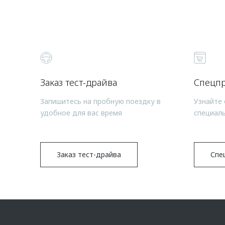
Заказ тест-драйва
Спецп
Запишитесь на пробную поездку в
Узнайте 
удобное для вас время
специал
Заказ тест-драйва
Спе