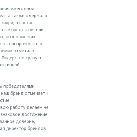
вания ежегодной
ear, а также одержала
 жюри, в состав
етные представители
ах, позволяющих
ть, прозрачность и
премии отметило
 Лидерство сразу в
фективной
ть победителями
 наш бренд отмечает 1
астие
свою работу делаем не
- знаковое достижение
занное доверие,
вал директор брендов