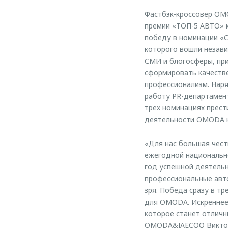
Фастбэк-кроссовер OMO
премии «ТОП-5 АВТО» м
победу в номинации «С
которого вошли незав
СМИ и блогосферы, пр
сформировать качестве
профессионализм. Наря
работу PR-департамент
трех номинациях прест
деятельности OMODA н
«Для нас большая чест
ежегодной национально
год успешной деятельн
профессиональные авто
зря. Победа сразу в т
для OMODA. Искреннее
которое станет отлич
OMODA&JAECOO Виктор