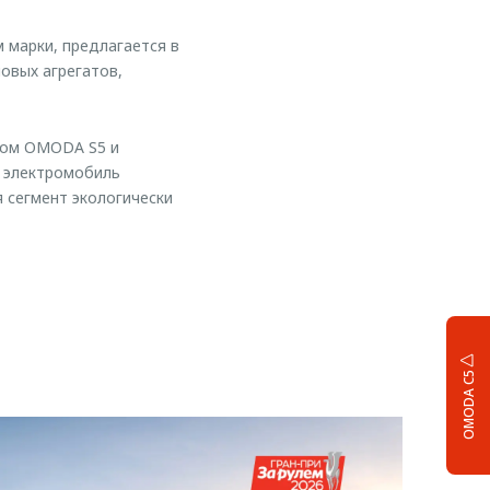
 марки, предлагается в
овых агрегатов,
ном OMODA S5 и
й электромобиль
 сегмент экологически
OMODA C5