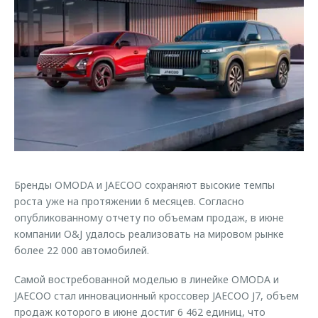
Страхование
Дополнительная техническая поддержка
Обратная связь
Кредитный калькулятор
Руководства по эксплуатации
Клиентская поддержка
Аксессуары
O&J Автоклуб
Одежда и сувениры
Оригинальные аксессуары
Клуб владельцев OMODA
Запчасти
Приложение O&J
Трейд-ин
Аксессуары
Бренды OMODA и JAECOO сохраняют высокие темпы
Калькулятор трейд-ин
Одежда и сувениры
роста уже на протяжении 6 месяцев. Согласно
Оригинальные аксессуары
опубликованному отчету по объемам продаж, в июне
Запчасти
компании O&J удалось реализовать на мировом рынке
более 22 000 автомобилей.
Самой востребованной моделью в линейке OMODA и
JAECOO стал инновационный кроссовер JAECOO J7, объем
продаж которого в июне достиг 6 462 единиц, что