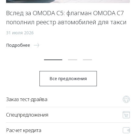
Вслед за OMODA C5: флагман OMODA C7
С
пополнил реестр автомобилей для такси
п
а
31 июля 2026
5 
Подробнее
По
Все предложения
Заказ тест-драйва
Спецпредложения
Расчет кредита