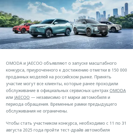
Страхование
Дополнительная техническая поддержка
Обратная связь
Кредитный калькулятор
Руководства по эксплуатации
Клиентская поддержка
Аксессуары
O&J Автоклуб
Одежда и сувениры
Оригинальные аксессуары
Клуб владельцев OMODA
Запчасти
Приложение O&J
OMODA и JAECOO объявляют о запуске масштабного
Трейд-ин
Аксессуары
конкурса, приуроченного к достижению отметки в 150 000
проданных моделей на российском рынке. Принять
Калькулятор трейд-ин
Одежда и сувениры
участие могут все клиенты, которые ранее проходили
Оригинальные аксессуары
обслуживание в официальных сервисных центрах
OMODA
Запчасти
или
JAECOO
— независимо от марки автомобиля и
периода обращения. Временные рамки предыдущего
обслуживания не ограничены.
Чтобы стать участником конкурса, необходимо с 11 по 31
августа 2025 года пройти тест-драйв автомобиля