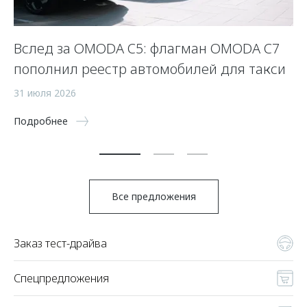
Вслед за OMODA C5: флагман OMODA C7
С
пополнил реестр автомобилей для такси
п
а
31 июля 2026
5 
Подробнее
По
Все предложения
Заказ тест-драйва
Спецпредложения