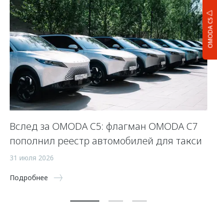
OMODA C5
Вслед за OMODA C5: флагман OMODA C7
С
пополнил реестр автомобилей для такси
п
а
31 июля 2026
5 
Подробнее
По