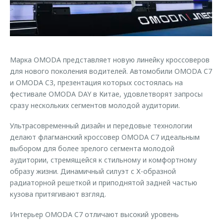
Страхование
Дополнительная техническая поддержка
Обратная связь
Кредитный калькулятор
Руководства по эксплуатации
Клиентская поддержка
Аксессуары
O&J Автоклуб
Марка OMODA представляет новую линейку кроссоверов
Одежда и сувениры
для нового поколения водителей. Автомобили OMODA C7
Оригинальные аксессуары
Клуб владельцев OMODA
и OMODA C3, презентация которых состоялась на
Запчасти
Приложение O&J
фестивале OMODA DAY в Китае, удовлетворят запросы
сразу нескольких сегментов молодой аудитории.
Трейд-ин
Аксессуары
Ультрасовременный дизайн и передовые технологии
Калькулятор трейд-ин
Одежда и сувениры
делают флагманский кроссовер OMODA C7 идеальным
Оригинальные аксессуары
выбором для более зрелого сегмента молодой
аудитории, стремящейся к стильному и комфортному
Запчасти
образу жизни. Динамичный силуэт с Х-образной
радиаторной решеткой и приподнятой задней частью
кузова притягивают взгляд.
Интерьер OMODA C7 отличают высокий уровень