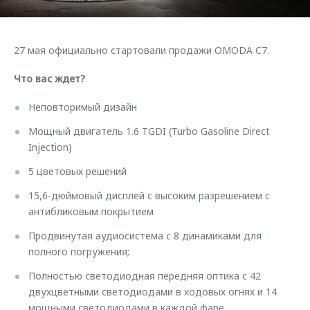
Страхование
Дополнительная техническая поддержка
Обратная связь
Кредитный калькулятор
Руководства по эксплуатации
27 мая официально стартовали продажи OMODA C7.
Клиентская поддержка
Аксессуары
Что вас ждет?
O&J Автоклуб
Одежда и сувениры
Оригинальные аксессуары
Клуб владельцев OMODA
Неповторимый дизайн
Запчасти
Приложение O&J
Мощный двигатель 1.6 TGDI (Turbo Gasoline Direct
Injection)
Трейд-ин
Аксессуары
5 цветовых решений
Калькулятор трейд-ин
Одежда и сувениры
15,6-дюймовый дисплей с высоким разрешением с
Оригинальные аксессуары
антибликовым покрытием
Запчасти
Продвинутая аудиосистема с 8 динамиками для
полного погружения;
Полностью светодиодная передняя оптика с 42
двухцветными светодиодами в ходовых огнях и 14
мощными светодиодами в каждой фаре…