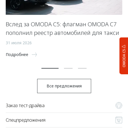
Вслед за OMODA C5: флагман OMODA C7
С
пополнил реестр автомобилей для такси
п
а
31 июля 2026
5 
OMODA C5
Подробнее
По
Все предложения
Заказ тест-драйва
Спецпредложения