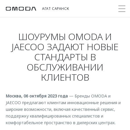
АГАТ САРАНСК
ШОУРУМЫ OMODA И
Покупателям
Мир OMODA
Владельцам
Модели
JAECOO ЗАДАЮТ НОВЫЕ
СТАНДАРТЫ В
C5
Выбор и покупка
Сервис
О бренде
ОБСЛУЖИВАНИИ
от 2 299 000 ₽*
Сравнить комплектации
Записаться на сервис
Новости
КЛИЕНТОВ
Записаться на тест-драйв
Кузовной ремонт
Онлайн-сервисы
C7
Cпецпредложения
Сервисные акции
Приложение O&J
от 2 739 000 ₽*
Прайс-листы
Весеннее обновление
Москва, 06 октября 2023 года
— Бренды OMODA и
Клуб владельцев OMODA
OMODA Лизинг
JAECOO предлагают клиентам инновационные решения и
Поддержка
широкие возможности, включая качественный сервис,
Бренд JAECOO
Кредит и страхование
Помощь на дороге
поддержку квалифицированных специалистов и
комфортабельное пространство в дилерских центрах.
Правовая информация
Кредитные программы
Гарантия