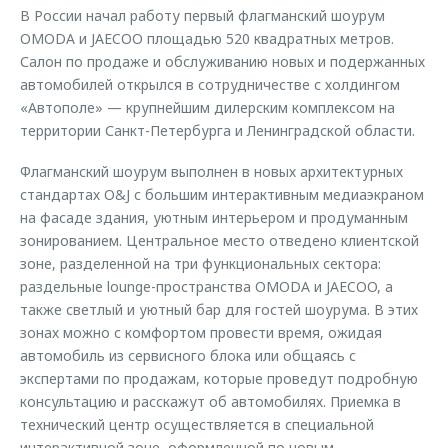
Страхование
Дополнительная техническая поддержка
В России начал работу первый флагманский шоурум
Обратная связь
OMODA и JAECOO площадью 520 квадратных метров.
Кредитный калькулятор
Руководства по эксплуатации
Салон по продаже и обслуживанию новых и подержанных
Клиентская поддержка
автомобилей открылся в сотрудничестве с холдингом
Аксессуары
«Автополе» — крупнейшим дилерским комплексом на
O&J Автоклуб
Одежда и сувениры
территории Санкт-Петербурга и Ленинградской области.
Оригинальные аксессуары
Клуб владельцев OMODA
Флагманский шоурум выполнен в новых архитектурных
Запчасти
Приложение O&J
стандартах O&J с большим интерактивным медиаэкраном
на фасаде здания, уютным интерьером и продуманным
Трейд-ин
Аксессуары
зонированием. Центральное место отведено клиентской
Калькулятор трейд-ин
Одежда и сувениры
зоне, разделенной на три функциональных сектора:
раздельные lounge-пространства OMODA и JAECOO, а
Оригинальные аксессуары
также светлый и уютный бар для гостей шоурума. В этих
Запчасти
зонах можно с комфортом провести время, ожидая
автомобиль из сервисного блока или общаясь с
экспертами по продажам, которые проведут подробную
консультацию и расскажут об автомобилях. Приемка в
технический центр осуществляется в специальной
интерактивной зоне, оформленной по новым