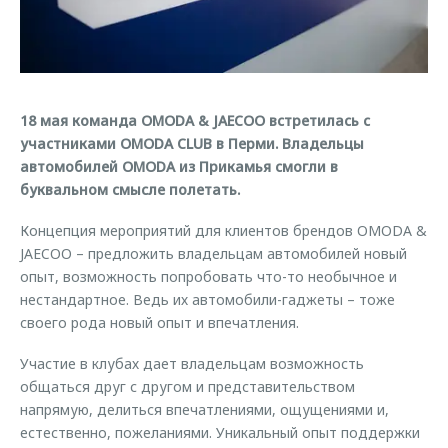
Страхование
Дополнительная техническая поддержка
Обратная связь
Кредитный калькулятор
Руководства по эксплуатации
Клиентская поддержка
Аксессуары
O&J Автоклуб
18 мая команда OMODA & JAECOO встретилась с
Одежда и сувениры
участниками OMODA CLUB в Перми. Владельцы
Оригинальные аксессуары
Клуб владельцев OMODA
автомобилей OMODA из Прикамья смогли в
Запчасти
Приложение O&J
буквальном смысле полетать.
Трейд-ин
Аксессуары
Концепция мероприятий для клиентов брендов OMODA &
JAECOO – предложить владельцам автомобилей новый
Калькулятор трейд-ин
Одежда и сувениры
опыт, возможность попробовать что-то необычное и
Оригинальные аксессуары
нестандартное. Ведь их автомобили-гаджеты – тоже
своего рода новый опыт и впечатления.
Запчасти
Участие в клубах дает владельцам возможность
общаться друг с другом и представительством
напрямую, делиться впечатлениями, ощущениями и,
естественно, пожеланиями. Уникальный опыт поддержки