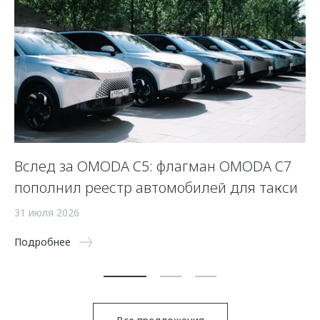
Вслед за OMODA C5: флагман OMODA C7
С
пополнил реестр автомобилей для такси
п
а
31 июля 2026
5 
Подробнее
По