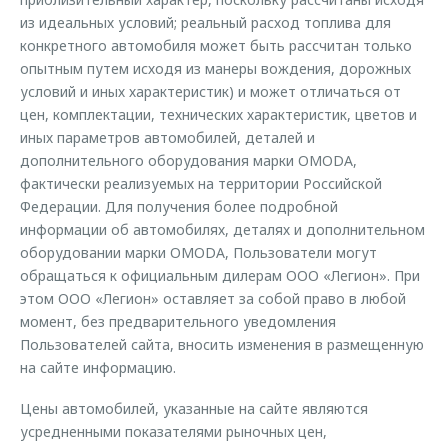
Страхование
Дополнительная техническая поддержка
из идеальных условий; реальный расход топлива для
Обратная связь
Кредитный калькулятор
Руководства по эксплуатации
конкретного автомобиля может быть рассчитан только
опытным путем исходя из манеры вождения, дорожных
Клиентская поддержка
Аксессуары
условий и иных характеристик) и может отличаться от
цен, комплектации, технических характеристик, цветов и
O&J Автоклуб
Одежда и сувениры
иных параметров автомобилей, деталей и
Оригинальные аксессуары
Клуб владельцев OMODA
дополнительного оборудования марки OMODA,
фактически реализуемых на территории Российской
Запчасти
Приложение O&J
Федерации. Для получения более подробной
Трейд-ин
Аксессуары
информации об автомобилях, деталях и дополнительном
оборудовании марки OMODA, Пользователи могут
Калькулятор трейд-ин
Одежда и сувениры
обращаться к официальным дилерам ООО «Легион». При
Оригинальные аксессуары
этом ООО «Легион» оставляет за собой право в любой
момент, без предварительного уведомления
Запчасти
Пользователей сайта, вносить изменения в размещенную
на сайте информацию.
Цены автомобилей, указанные на сайте являются
усредненными показателями рыночных цен,