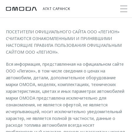
АГАТ САРАНСК
ПОСЕТИТЕЛИ ОФИЦИАЛЬНОГО САЙТА ООО «ЛЕГИОН»
СЧИТАЮТСЯ ОЗНАКОМЛЕННЫМИ И ПРИНЯВШИМИ
Покупателям
Мир OMODA
Владельцам
Модели
НАСТОЯЩИЕ ПРАВИЛА ПОЛЬЗОВАНИЯ ОФИЦИАЛЬНЫМ
САЙТОМ ООО «ЛЕГИОН».
C5
Выбор и покупка
Сервис
О бренде
Вся информация, представленная на официальном сайте
от 2 299 000 ₽*
Сравнить комплектации
Записаться на сервис
Новости
ООО «Легион», в том числе сведения о ценах на
Записаться на тест-драйв
Кузовной ремонт
автомобили, детали, дополнительное оборудование
Онлайн-сервисы
C7
марки OMODA, моделях, комплектациях, технических
Cпецпредложения
Сервисные акции
Приложение O&J
характеристиках, цветах и иных параметрах автомобилей
от 2 739 000 ₽*
Прайс-листы
Весеннее обновление
марки OMODA представлена исключительно для
Клуб владельцев OMODA
OMODA Лизинг
ознакомления, не является офертой, не является
Поддержка
исчерпывающей, носит исключительно уведомительный
Бренд JAECOO
Кредит и страхование
Помощь на дороге
характер, не является полной (в частности, данные о
расходе топлива автомобиля всегда носят
Правовая информация
Кредитные программы
Гарантия
приблизительный характер, поскольку рассчитаны исходя