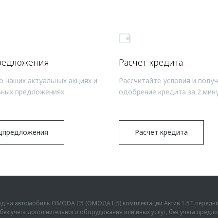
редложения
Расчет кредита
о наших актуальных акциях и
Рассчитайте условия и полу
ьных предложениях
одобрение кредита за 2 мин
цпредложения
Расчет кредита
ыгод на автомобиль OMODA C5 (ОМОДА Ц5) комплектации Актив 1.5Т передн
г., без учета дополнительного оборудования или иных услуг, без учета пре