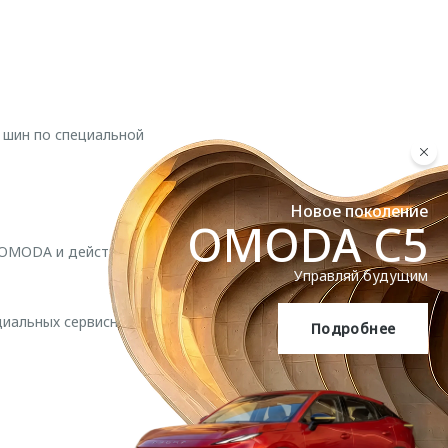
 шин по специальной
Новое поколение
OMODA C5
й OMODA и действует до
Управляй будущим
циальных сервисных
Подробнее
OMODA C5