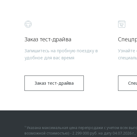
Заказ тест-драйва
Спецп
Запишитесь на пробную поездку в
Узнайте 
удобное для вас время
специал
Заказ тест-драйва
Спе
¹ Указана максимальная цена перепродажи с учетом всех в
возможной стоимостью) - 2 299 000 руб. на дату 04.07.2026 