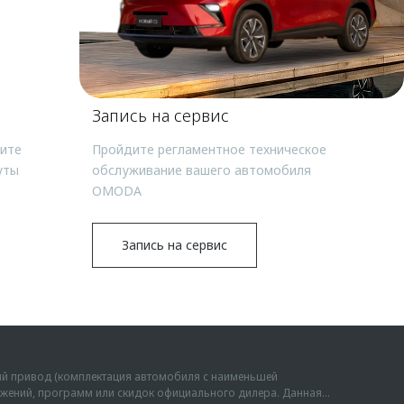
Запись на сервис
чите
Пройдите регламентное техническое
уты
обслуживание вашего автомобиля
OMODA
Запись на сервис
ий привод (комплектация автомобиля с наименьшей
дложений, программ или скидок официального дилера. Данная